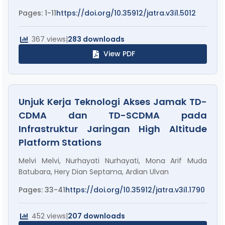
Pages: 1-11
https://doi.org/10.35912/jatra.v3i1.5012
367 views
|
283 downloads
View PDF
Unjuk Kerja Teknologi Akses Jamak TD-
CDMA dan TD-SCDMA pada
Infrastruktur Jaringan High Altitude
Platform Stations
Melvi Melvi, Nurhayati Nurhayati, Mona Arif Muda
Batubara, Hery Dian Septama, Ardian Ulvan
Pages: 33-41
https://doi.org/10.35912/jatra.v3i1.1790
452 views
|
207 downloads