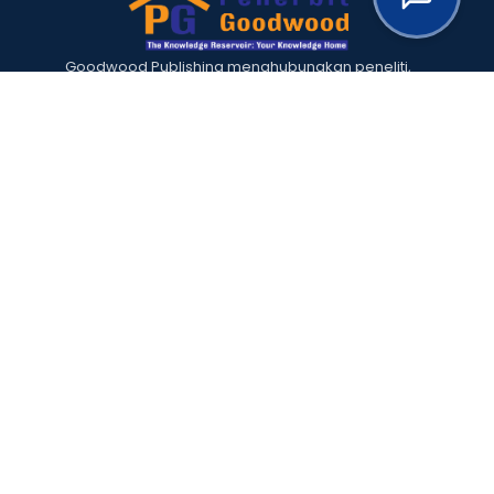
Goodwood Publishing menghubungkan peneliti,
universitas, dan komunitas akademik untuk
mendistribusikan pengetahuan berkualitas secara
global.
Licensed under
CC BY-SA 4.0
.
NAVIGATION
Home
Submission
About the Journal
Editorial Team
Archives
Policies
Register
Login
RESOURCES