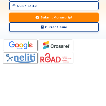
CC BY-SA 4.0
Indexing
Submit Manuscript
Current Issue