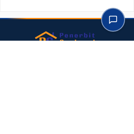
Goodwood Publishing menghubungkan peneliti,
universitas, dan komunitas akademik untuk
mendistribusikan pengetahuan berkualitas secara
global.
Licensed under
CC BY-SA 4.0
.
NAVIGATION
Home
Submissions
About the Journal
Editorial Team
Archives