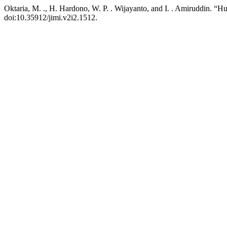
Oktaria, M. ., H. Hardono, W. P. . Wijayanto, and I. . Amiruddin. 
doi:10.35912/jimi.v2i2.1512.